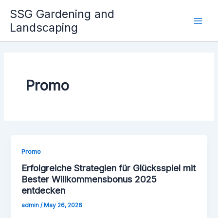
Skip
SSG Gardening and
to
Landscaping
Mai
content
Men
Promo
Promo
Erfolgreiche Strategien für Glücksspiel mit
Bester Willkommensbonus 2025
entdecken
admin
/
May 26, 2026