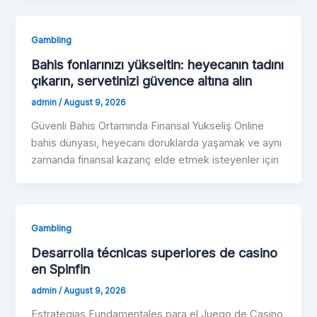
Gambling
Bahis fonlarınızı yükseltin: heyecanın tadını
çıkarın, servetinizi güvence altına alın
admin
/
August 9, 2026
Güvenli Bahis Ortamında Finansal Yükseliş Online
bahis dünyası, heyecanı doruklarda yaşamak ve aynı
zamanda finansal kazanç elde etmek isteyenler için
Gambling
Desarrolla técnicas superiores de casino
en Spinfin
admin
/
August 9, 2026
Estrategias Fundamentales para el Juego de Casino