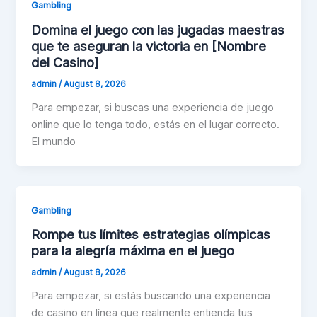
Gambling
Domina el juego con las jugadas maestras
que te aseguran la victoria en [Nombre
del Casino]
admin
/
August 8, 2026
Para empezar, si buscas una experiencia de juego
online que lo tenga todo, estás en el lugar correcto.
El mundo
Gambling
Rompe tus límites estrategias olímpicas
para la alegría máxima en el juego
admin
/
August 8, 2026
Para empezar, si estás buscando una experiencia
de casino en línea que realmente entienda tus