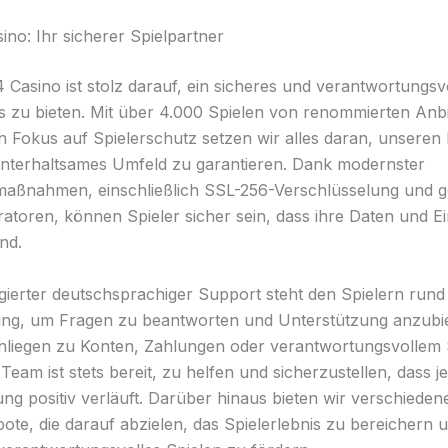
no: Ihr sicherer Spielpartner
Casino ist stolz darauf, ein sicheres und verantwortungsv
is zu bieten. Mit über 4.000 Spielen von renommierten Anb
n Fokus auf Spielerschutz setzen wir alles daran, unseren
unterhaltsames Umfeld zu garantieren. Dank modernster
maßnahmen, einschließlich SSL-256-Verschlüsselung und g
ratoren, können Spieler sicher sein, dass ihre Daten und E
nd.
ierter deutschsprachiger Support steht den Spielern rund
ng, um Fragen zu beantworten und Unterstützung anzubie
liegen zu Konten, Zahlungen oder verantwortungsvollem 
Team ist stets bereit, zu helfen und sicherzustellen, dass j
ung positiv verläuft. Darüber hinaus bieten wir verschieden
te, die darauf abzielen, das Spielerlebnis zu bereichern 