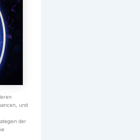
deren
chancen, und
rategien der
ie