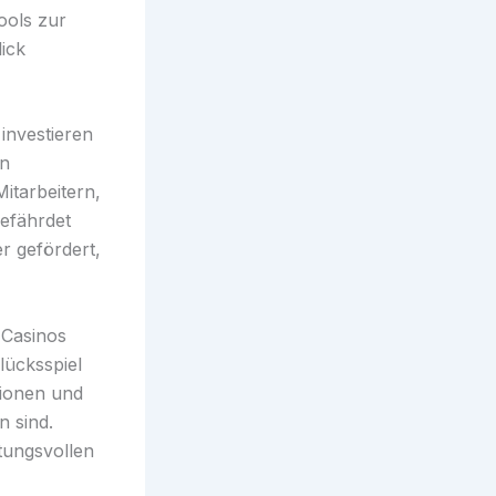
ools zur
lick
 investieren
on
itarbeitern,
gefährdet
r gefördert,
 Casinos
lücksspiel
tionen und
n sind.
tungsvollen