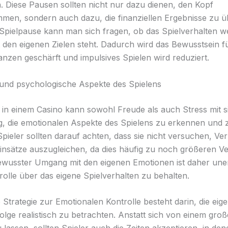
. Diese Pausen sollten nicht nur dazu dienen, den Kopf
men, sondern auch dazu, die finanziellen Ergebnisse zu ü
Spielpause kann man sich fragen, ob das Spielverhalten we
t den eigenen Zielen steht. Dadurch wird das Bewusstsein fü
anzen geschärft und impulsives Spielen wird reduziert.
und psychologische Aspekte des Spielens
 in einem Casino kann sowohl Freude als auch Stress mit s
tig, die emotionalen Aspekte des Spielens zu erkennen und 
Spieler sollten darauf achten, dass sie nicht versuchen, Ve
Einsätze auszugleichen, da dies häufig zu noch größeren Ve
bewusster Umgang mit den eigenen Emotionen ist daher uner
rolle über das eigene Spielverhalten zu behalten.
 Strategie zur Emotionalen Kontrolle besteht darin, die eig
olge realistisch zu betrachten. Anstatt sich von einem gr