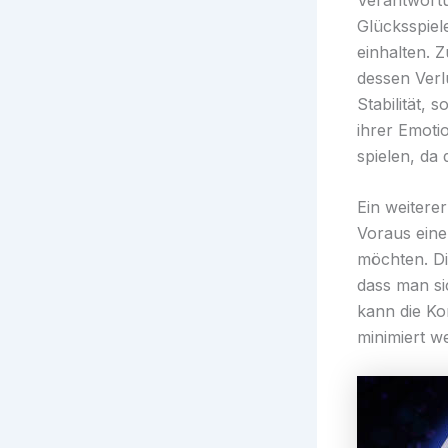
Glücksspiel
einhalten. 
dessen Verlu
Stabilität, 
ihrer Emoti
spielen, da
Ein weiterer
Voraus eine
möchten. Di
dass man si
kann die Ko
minimiert w