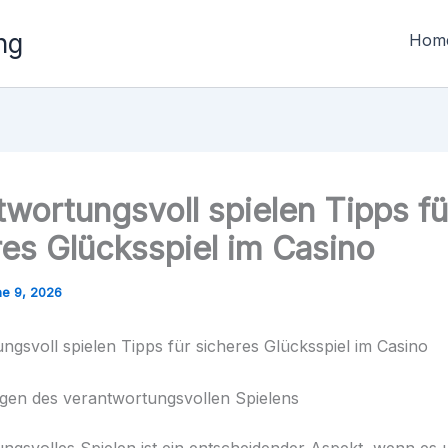
ng
Hom
twortungsvoll spielen Tipps fü
res Glücksspiel im Casino
e 9, 2026
ngsvoll spielen Tipps für sicheres Glücksspiel im Casino
gen des verantwortungsvollen Spielens
ngsvolles Spielen ist ein entscheidender Aspekt, wenn es