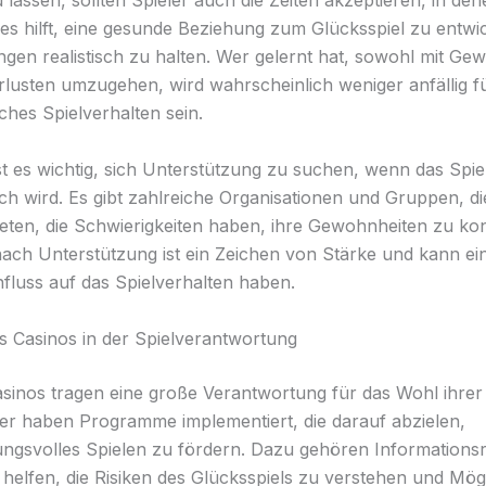
 lassen, sollten Spieler auch die Zeiten akzeptieren, in den
Dies hilft, eine gesunde Beziehung zum Glücksspiel zu entwi
ngen realistisch zu halten. Wer gelernt hat, sowohl mit Gew
rlusten umzugehen, wird wahrscheinlich weniger anfällig f
ches Spielverhalten sein.
ist es wichtig, sich Unterstützung zu suchen, wenn das Spie
ch wird. Es gibt zahlreiche Organisationen und Gruppen, die
ieten, die Schwierigkeiten haben, ihre Gewohnheiten zu kont
ach Unterstützung ist ein Zeichen von Stärke und kann ei
nfluss auf das Spielverhalten haben.
es Casinos in der Spielverantwortung
inos tragen eine große Verantwortung für das Wohl ihrer 
ter haben Programme implementiert, die darauf abzielen,
ngsvolles Spielen zu fördern. Dazu gehören Informations
n helfen, die Risiken des Glücksspiels zu verstehen und Mög