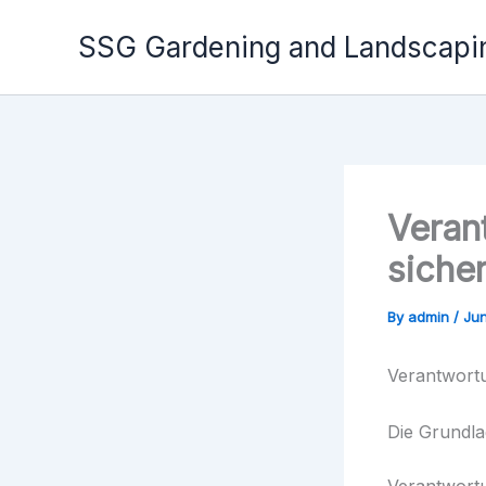
Skip
to
SSG Gardening and Landscapi
content
Veran
siche
By
admin
/
Jun
Verantwortu
Die Grundla
Verantwortu