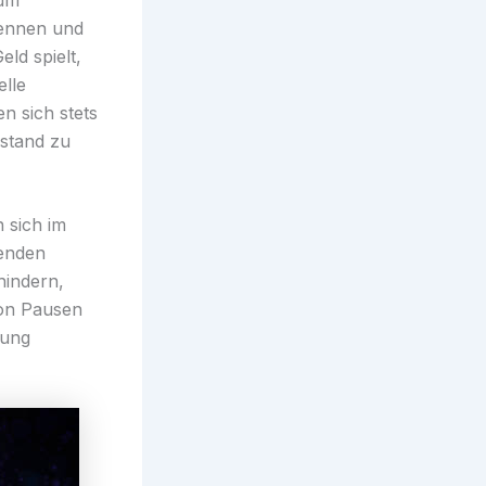
kennen und
ld spielt,
elle
en sich stets
ustand zu
n sich im
wenden
hindern,
von Pausen
dung