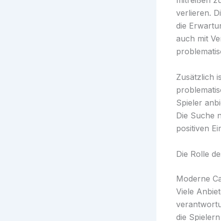
mitreißen zu
verlieren. 
die Erwartu
auch mit Ve
problematis
Zusätzlich 
problematis
Spieler anb
Die Suche n
positiven Ei
Die Rolle d
Moderne Cas
Viele Anbie
verantwortu
die Spieler