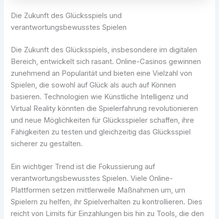
Die Zukunft des Glücksspiels und
verantwortungsbewusstes Spielen
Die Zukunft des Glücksspiels, insbesondere im digitalen
Bereich, entwickelt sich rasant. Online-Casinos gewinnen
zunehmend an Popularität und bieten eine Vielzahl von
Spielen, die sowohl auf Glück als auch auf Können
basieren. Technologien wie Künstliche Intelligenz und
Virtual Reality könnten die Spielerfahrung revolutionieren
und neue Möglichkeiten für Glücksspieler schaffen, ihre
Fähigkeiten zu testen und gleichzeitig das Glücksspiel
sicherer zu gestalten.
Ein wichtiger Trend ist die Fokussierung auf
verantwortungsbewusstes Spielen. Viele Online-
Plattformen setzen mittlerweile Maßnahmen um, um
Spielern zu helfen, ihr Spielverhalten zu kontrollieren. Dies
reicht von Limits für Einzahlungen bis hin zu Tools, die den