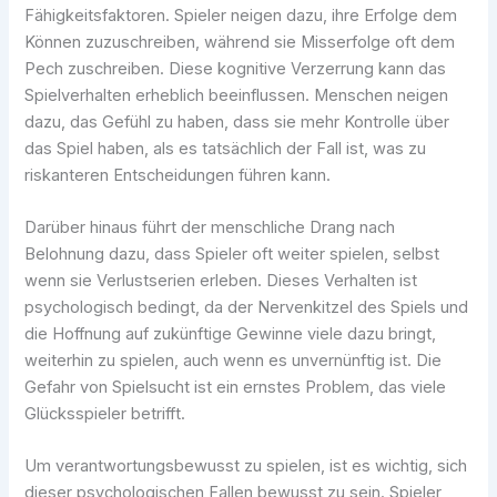
Fähigkeitsfaktoren. Spieler neigen dazu, ihre Erfolge dem
Können zuzuschreiben, während sie Misserfolge oft dem
Pech zuschreiben. Diese kognitive Verzerrung kann das
Spielverhalten erheblich beeinflussen. Menschen neigen
dazu, das Gefühl zu haben, dass sie mehr Kontrolle über
das Spiel haben, als es tatsächlich der Fall ist, was zu
riskanteren Entscheidungen führen kann.
Darüber hinaus führt der menschliche Drang nach
Belohnung dazu, dass Spieler oft weiter spielen, selbst
wenn sie Verlustserien erleben. Dieses Verhalten ist
psychologisch bedingt, da der Nervenkitzel des Spiels und
die Hoffnung auf zukünftige Gewinne viele dazu bringt,
weiterhin zu spielen, auch wenn es unvernünftig ist. Die
Gefahr von Spielsucht ist ein ernstes Problem, das viele
Glücksspieler betrifft.
Um verantwortungsbewusst zu spielen, ist es wichtig, sich
dieser psychologischen Fallen bewusst zu sein. Spieler