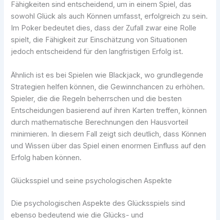
Fähigkeiten sind entscheidend, um in einem Spiel, das
sowohl Glück als auch Können umfasst, erfolgreich zu sein.
Im Poker bedeutet dies, dass der Zufall zwar eine Rolle
spielt, die Fähigkeit zur Einschätzung von Situationen
jedoch entscheidend für den langfristigen Erfolg ist.
Ähnlich ist es bei Spielen wie Blackjack, wo grundlegende
Strategien helfen können, die Gewinnchancen zu erhöhen.
Spieler, die die Regeln beherrschen und die besten
Entscheidungen basierend auf ihren Karten treffen, können
durch mathematische Berechnungen den Hausvorteil
minimieren. In diesem Fall zeigt sich deutlich, dass Können
und Wissen über das Spiel einen enormen Einfluss auf den
Erfolg haben können.
Glücksspiel und seine psychologischen Aspekte
Die psychologischen Aspekte des Glücksspiels sind
ebenso bedeutend wie die Glücks- und