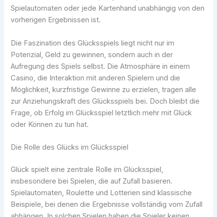
Spielautomaten oder jede Kartenhand unabhängig von den
vorherigen Ergebnissen ist.
Die Faszination des Glücksspiels liegt nicht nur im
Potenzial, Geld zu gewinnen, sondern auch in der
Aufregung des Spiels selbst. Die Atmosphäre in einem
Casino, die Interaktion mit anderen Spielern und die
Möglichkeit, kurzfristige Gewinne zu erzielen, tragen alle
zur Anziehungskraft des Glücksspiels bei. Doch bleibt die
Frage, ob Erfolg im Glücksspiel letztlich mehr mit Glück
oder Können zu tun hat.
Die Rolle des Glücks im Glücksspiel
Glück spielt eine zentrale Rolle im Glücksspiel,
insbesondere bei Spielen, die auf Zufall basieren.
Spielautomaten, Roulette und Lotterien sind klassische
Beispiele, bei denen die Ergebnisse vollständig vom Zufall
abhängen. In solchen Spielen haben die Spieler keinen