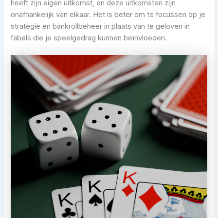
heeft zijn eigen uitkomst, en deze uitkomsten zijn
onafhankelijk van elkaar. Het is beter om te focussen op je
strategie en bankrollbeheer in plaats van te geloven in
fabels die je speelgedrag kunnen beïnvloeden.