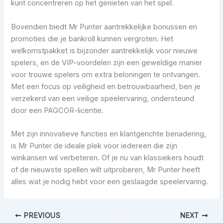
kunt concentreren op het genieten van het spel.
Bovendien biedt Mr Punter aantrekkelijke bonussen en
promoties die je bankroll kunnen vergroten. Het
welkomstpakket is bijzonder aantrekkelijk voor nieuwe
spelers, en de VIP-voordelen zijn een geweldige manier
voor trouwe spelers om extra beloningen te ontvangen.
Met een focus op veiligheid en betrouwbaarheid, ben je
verzekerd van een veilige speelervaring, ondersteund
door een PAGCOR-licentie.
Met zijn innovatieve functies en klantgerichte benadering,
is Mr Punter de ideale plek voor iedereen die zijn
winkansen wil verbeteren. Of je nu van klassiekers houdt
of de nieuwste spellen wilt uitproberen, Mr Punter heeft
alles wat je nodig hebt voor een geslaagde speelervaring.
PREVIOUS
NEXT