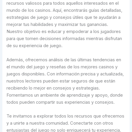
recursos valiosos para todos aquellos interesados en el
mundo de los casinos. Aquí, encontrarás guías detalladas,
estrategias de juego y consejos útiles que te ayudarán a
mejorar tus habilidades y maximizar tus ganancias.
Nuestro objetivo es educar y empoderar a los jugadores
para que tomen decisiones informadas mientras disfrutan
de su experiencia de juego.
Además, ofrecemos análisis de las últimas tendencias en
el mundo del juego y reseñas de los mejores casinos y
juegos disponibles. Con información precisa y actualizada,
nuestros lectores pueden estar seguros de que están
recibiendo lo mejor en consejos y estrategias.
Fomentamos un ambiente de aprendizaje y apoyo, donde
todos pueden compartir sus experiencias y consejos.
Te invitamos a explorar todos los recursos que ofrecemos
y a unirte a nuestra comunidad. Conectarte con otros
entusiastas del juego no solo enriquecerá tu experiencia,