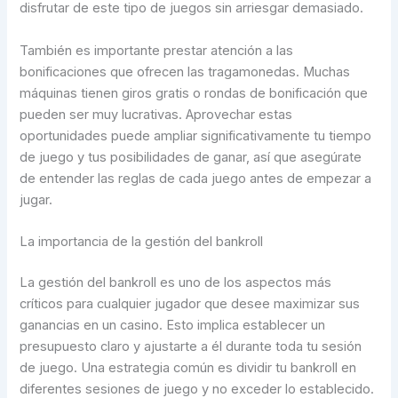
disfrutar de este tipo de juegos sin arriesgar demasiado.
También es importante prestar atención a las
bonificaciones que ofrecen las tragamonedas. Muchas
máquinas tienen giros gratis o rondas de bonificación que
pueden ser muy lucrativas. Aprovechar estas
oportunidades puede ampliar significativamente tu tiempo
de juego y tus posibilidades de ganar, así que asegúrate
de entender las reglas de cada juego antes de empezar a
jugar.
La importancia de la gestión del bankroll
La gestión del bankroll es uno de los aspectos más
críticos para cualquier jugador que desee maximizar sus
ganancias en un casino. Esto implica establecer un
presupuesto claro y ajustarte a él durante toda tu sesión
de juego. Una estrategia común es dividir tu bankroll en
diferentes sesiones de juego y no exceder lo establecido.