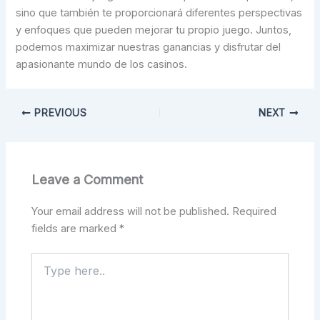
sino que también te proporcionará diferentes perspectivas
y enfoques que pueden mejorar tu propio juego. Juntos,
podemos maximizar nuestras ganancias y disfrutar del
apasionante mundo de los casinos.
PREVIOUS
NEXT
Leave a Comment
Your email address will not be published.
Required
fields are marked
*
Type
here..