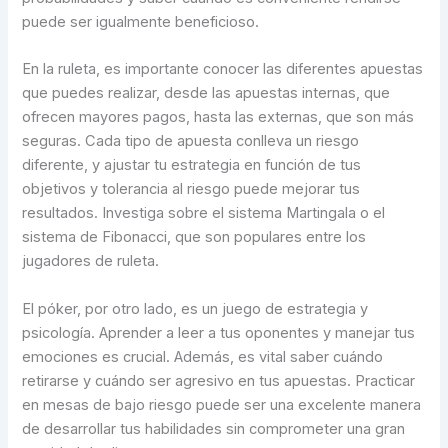
puede ser igualmente beneficioso.
En la ruleta, es importante conocer las diferentes apuestas
que puedes realizar, desde las apuestas internas, que
ofrecen mayores pagos, hasta las externas, que son más
seguras. Cada tipo de apuesta conlleva un riesgo
diferente, y ajustar tu estrategia en función de tus
objetivos y tolerancia al riesgo puede mejorar tus
resultados. Investiga sobre el sistema Martingala o el
sistema de Fibonacci, que son populares entre los
jugadores de ruleta.
El póker, por otro lado, es un juego de estrategia y
psicología. Aprender a leer a tus oponentes y manejar tus
emociones es crucial. Además, es vital saber cuándo
retirarse y cuándo ser agresivo en tus apuestas. Practicar
en mesas de bajo riesgo puede ser una excelente manera
de desarrollar tus habilidades sin comprometer una gran