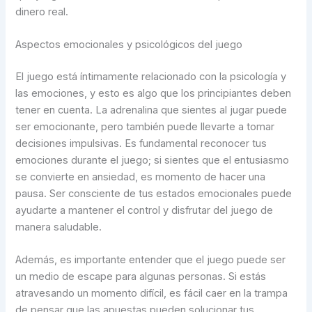
dinero real.
Aspectos emocionales y psicológicos del juego
El juego está íntimamente relacionado con la psicología y
las emociones, y esto es algo que los principiantes deben
tener en cuenta. La adrenalina que sientes al jugar puede
ser emocionante, pero también puede llevarte a tomar
decisiones impulsivas. Es fundamental reconocer tus
emociones durante el juego; si sientes que el entusiasmo
se convierte en ansiedad, es momento de hacer una
pausa. Ser consciente de tus estados emocionales puede
ayudarte a mantener el control y disfrutar del juego de
manera saludable.
Además, es importante entender que el juego puede ser
un medio de escape para algunas personas. Si estás
atravesando un momento difícil, es fácil caer en la trampa
de pensar que las apuestas pueden solucionar tus