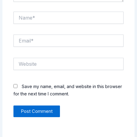
Name*
Email*
Website
Save my name, email, and website in this browser
for the next time I comment.