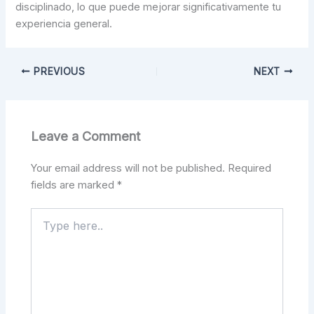
disciplinado, lo que puede mejorar significativamente tu
experiencia general.
PREVIOUS
NEXT
Leave a Comment
Your email address will not be published.
Required
fields are marked
*
Type
here..