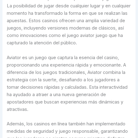
La posibilidad de jugar desde cualquier lugar y en cualquier
momento ha transformado la forma en que se realizan las
apuestas. Estos casinos ofrecen una amplia variedad de
juegos, incluyendo versiones modernas de clásicos, así
como innovaciones como el juego aviator juego que ha
capturado la atención del público.
Aviator es un juego que captura la esencia del casino,
proporcionando una experiencia rápida y emocionante. A
diferencia de los juegos tradicionales, Aviator combina la
estrategia con la suerte, desafiando a los jugadores a
tomar decisiones rápidas y calculadas. Esta interactividad
ha ayudado a atraer a una nueva generación de
apostadores que buscan experiencias más dinámicas y
atractivas.
Además, los casinos en línea también han implementado
medidas de seguridad y juego responsable, garantizando