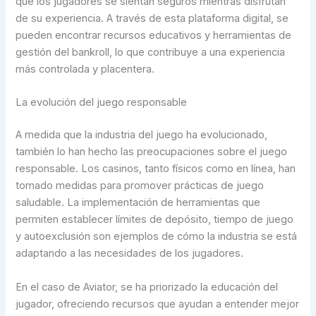
que los jugadores se sientan seguros mientras disfrutan
de su experiencia. A través de esta plataforma digital, se
pueden encontrar recursos educativos y herramientas de
gestión del bankroll, lo que contribuye a una experiencia
más controlada y placentera.
La evolución del juego responsable
A medida que la industria del juego ha evolucionado,
también lo han hecho las preocupaciones sobre el juego
responsable. Los casinos, tanto físicos como en línea, han
tomado medidas para promover prácticas de juego
saludable. La implementación de herramientas que
permiten establecer límites de depósito, tiempo de juego
y autoexclusión son ejemplos de cómo la industria se está
adaptando a las necesidades de los jugadores.
En el caso de Aviator, se ha priorizado la educación del
jugador, ofreciendo recursos que ayudan a entender mejor