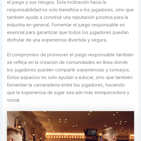
el juego y sus riesgos. Esta inclinación hacia la
responsabilidad no solo beneficia a los jugadores, sino que
también ayuda a construir una reputación positiva para la
industria en general. Fomentar el juego responsable es
esencial para garantizar que todos los jugadores puedan
disfrutar de una experiencia divertida y segura.
El compromiso de promover el juego responsable también
se refleja en la creación de comunidades en línea donde
los jugadores pueden compartir experiencias y consejos.
Estos espacios no solo ayudan a educar, sino que también
fomentan la camaradería entre los jugadores, haciendo
que la experiencia de jugar sea aún más enriquecedora y
social.