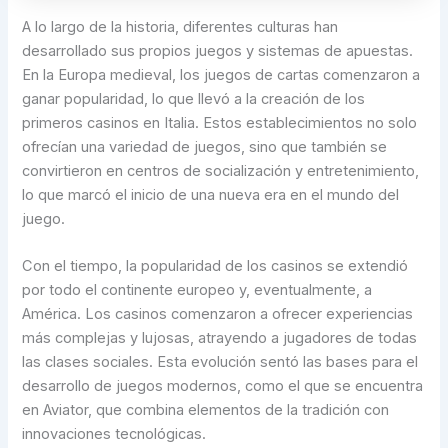
A lo largo de la historia, diferentes culturas han
desarrollado sus propios juegos y sistemas de apuestas.
En la Europa medieval, los juegos de cartas comenzaron a
ganar popularidad, lo que llevó a la creación de los
primeros casinos en Italia. Estos establecimientos no solo
ofrecían una variedad de juegos, sino que también se
convirtieron en centros de socialización y entretenimiento,
lo que marcó el inicio de una nueva era en el mundo del
juego.
Con el tiempo, la popularidad de los casinos se extendió
por todo el continente europeo y, eventualmente, a
América. Los casinos comenzaron a ofrecer experiencias
más complejas y lujosas, atrayendo a jugadores de todas
las clases sociales. Esta evolución sentó las bases para el
desarrollo de juegos modernos, como el que se encuentra
en Aviator, que combina elementos de la tradición con
innovaciones tecnológicas.