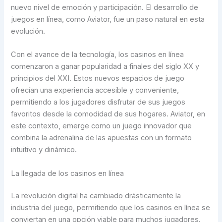
nuevo nivel de emoción y participación. El desarrollo de
juegos en línea, como Aviator, fue un paso natural en esta
evolución.
Con el avance de la tecnología, los casinos en línea
comenzaron a ganar popularidad a finales del siglo XX y
principios del XXI. Estos nuevos espacios de juego
ofrecían una experiencia accesible y conveniente,
permitiendo a los jugadores disfrutar de sus juegos
favoritos desde la comodidad de sus hogares. Aviator, en
este contexto, emerge como un juego innovador que
combina la adrenalina de las apuestas con un formato
intuitivo y dinámico.
La llegada de los casinos en línea
La revolución digital ha cambiado drásticamente la
industria del juego, permitiendo que los casinos en línea se
conviertan en una opción viable para muchos jugadores.