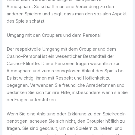
Atmosphäre. So schafft man eine Verbindung zu den
anderen Spielern und zeigt, dass man den sozialen Aspekt
des Spiels schätzt.
Umgang mit den Croupiers und dem Personal
Der respektvolle Umgang mit dem Croupier und dem
Casino-Personal ist ein wesentlicher Bestandteil der
Casino-Etikette. Diese Personen tragen wesentlich zur
Atmosphäre und zum reibungslosen Ablauf des Spiels bei.
Es ist wichtig, ihnen mit Respekt und Höflichkeit zu
begegnen. Verwenden Sie freundliche Anredeformen und
bedanken Sie sich für ihre Hilfe, insbesondere wenn sie Sie
bei Fragen unterstützen.
Wenn Sie eine Anleitung oder Erklärung zu den Spielregeln
benötigen, scheuen Sie sich nicht, den Croupier höflich zu
fragen. Sie sind geschult, um den Spielern zu helfen, und