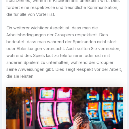
schätzen es, wenn ihre Fachkenntnis anerkannt wird. Dies
fördert eine respektvolle und freundliche Kommunikation,
die für alle von Vorteil ist.
Ein weiterer wichtiger Aspekt ist, dass man die
Arbeitsbedingungen der Croupiers respektiert. Dies
bedeutet, dass man während der Spielrunden nicht stört
oder Ablenkungen verursacht. Auch sollten Sie vermeiden,
während des Spiels laut zu telefonieren oder sich mit
anderen Spielern zu unterhalten, während der Croupier
seine Anweisungen gibt. Dies zeigt Respekt vor der Arbeit,
die sie leisten.