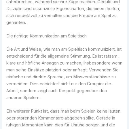
unterbrechen, während sie ihre Züge machen. Geduld und
Disziplin sind essenzielle Eigenschaften, die einem helfen,
sich respektvoll zu verhalten und die Freude am Spiel zu
genießen.
Die richtige Kommunikation am Spieltisch
Die Art und Weise, wie man am Spieltisch kommuniziert, ist
entscheidend für die allgemeine Stimmung. Es ist ratsam,
klare und höfliche Ansagen zu machen, insbesondere wenn
man seine Einsätze platziert oder anfragt. Verwenden Sie
einfache und direkte Sprache, um Missverständnisse zu
vermeiden. Dies erleichtert nicht nur den Croupier die
Arbeit, sondern zeigt auch Respekt gegenüber den
anderen Spielern.
Ein weiterer Punkt ist, dass man beim Spielen keine lauten
oder störenden Kommentare abgeben sollte. Gerade in
ruhigen Momenten kann dies für Unruhe sorgen und die