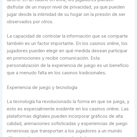
disfrutar de un mayor nivel de privacidad, ya que pueden
jugar desde la intimidad de su hogar sin la presión de ser
observados por otros.
La capacidad de controlar la información que se comparte
también es un factor importante. En los casinos online, los
jugadores pueden elegir en qué medida desean participar
en promociones y recibir comunicación. Esta
personalización de la experiencia de juego es un beneficio
que a menudo falta en los casinos tradicionales.
Experiencia de juego y tecnología
La tecnología ha revolucionado la forma en que se juega, y
esto es especialmente evidente en los casinos online. Las
plataformas digitales pueden incorporar gráficos de alta
calidad, animaciones sofisticadas y experiencias de juego
inmersivas que transportan a los jugadores a un mundo