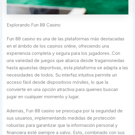
Explorando Fun 88 Casino
Fun 88 casino es una de las plataformas más destacadas
en el ámbito de los casinos online, ofreciendo una
experiencia completa y segura para los jugadores. Con
una variedad de juegos que abarca desde tragamonedas
hasta apuestas deportivas, esta plataforma se adapta a las
necesidades de todos. Su interfaz intuitiva permite un
acceso fácil desde dispositivos móviles, lo que la
convierte en una opción atractiva para quienes buscan
jugar en cualquier momento y lugar.
Además, Fun 88 casino se preocupa por la seguridad de
sus usuarios, implementando medidas de protección
robustas para garantizar que la información personal y
financiera esté siempre a salvo. Esto, combinado con sus