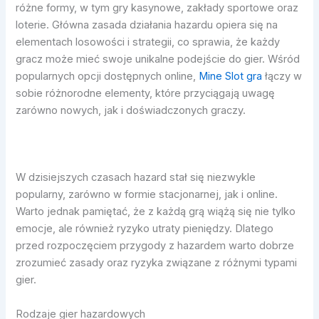
różne formy, w tym gry kasynowe, zakłady sportowe oraz
loterie. Główna zasada działania hazardu opiera się na
elementach losowości i strategii, co sprawia, że każdy
gracz może mieć swoje unikalne podejście do gier. Wśród
popularnych opcji dostępnych online,
Mine Slot gra
łączy w
sobie różnorodne elementy, które przyciągają uwagę
zarówno nowych, jak i doświadczonych graczy.
W dzisiejszych czasach hazard stał się niezwykle
popularny, zarówno w formie stacjonarnej, jak i online.
Warto jednak pamiętać, że z każdą grą wiążą się nie tylko
emocje, ale również ryzyko utraty pieniędzy. Dlatego
przed rozpoczęciem przygody z hazardem warto dobrze
zrozumieć zasady oraz ryzyka związane z różnymi typami
gier.
Rodzaje gier hazardowych