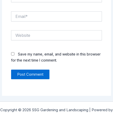
Email*
Website
Save my name, email, and website in this browser
for the next time I comment.
Copyright © 2026 SSG Gardening and Landscaping | Powered by