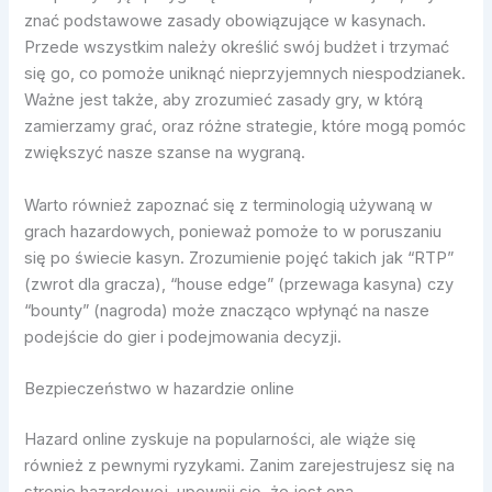
znać podstawowe zasady obowiązujące w kasynach.
Przede wszystkim należy określić swój budżet i trzymać
się go, co pomoże uniknąć nieprzyjemnych niespodzianek.
Ważne jest także, aby zrozumieć zasady gry, w którą
zamierzamy grać, oraz różne strategie, które mogą pomóc
zwiększyć nasze szanse na wygraną.
Warto również zapoznać się z terminologią używaną w
grach hazardowych, ponieważ pomoże to w poruszaniu
się po świecie kasyn. Zrozumienie pojęć takich jak “RTP”
(zwrot dla gracza), “house edge” (przewaga kasyna) czy
“bounty” (nagroda) może znacząco wpłynąć na nasze
podejście do gier i podejmowania decyzji.
Bezpieczeństwo w hazardzie online
Hazard online zyskuje na popularności, ale wiąże się
również z pewnymi ryzykami. Zanim zarejestrujesz się na
stronie hazardowej, upewnij się, że jest ona