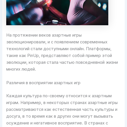
На протяжении веков азартные игры
эволюционировали, и с появлением современных
технологий стали доступными онлайн. Платформы,
такие как PinUp, представляют собой пример этой
эволюции, которая стала частью повседневной жизни
многих людей.
Различия в восприятии азартных игр
Каждая культура по-своему относится к азартным
играм. Например, в некоторых странах азартные игры
рассматриваются как естественная часть культуры и
досуга, в то время как в других они могут вызывать
осуждение и негативное восприятие. В странах с