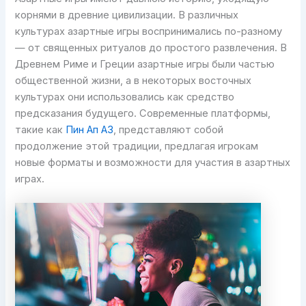
корнями в древние цивилизации. В различных
культурах азартные игры воспринимались по-разному
— от священных ритуалов до простого развлечения. В
Древнем Риме и Греции азартные игры были частью
общественной жизни, а в некоторых восточных
культурах они использовались как средство
предсказания будущего. Современные платформы,
такие как
Пин Ап АЗ
, представляют собой
продолжение этой традиции, предлагая игрокам
новые форматы и возможности для участия в азартных
играх.