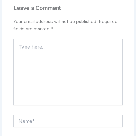
Leave a Comment
Your email address will not be published.
Required
fields are marked
*
Type
here..
Name*