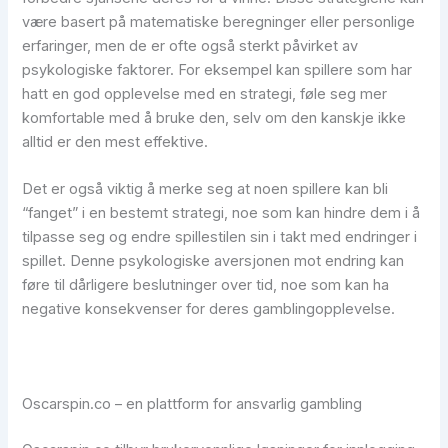
være basert på matematiske beregninger eller personlige
erfaringer, men de er ofte også sterkt påvirket av
psykologiske faktorer. For eksempel kan spillere som har
hatt en god opplevelse med en strategi, føle seg mer
komfortable med å bruke den, selv om den kanskje ikke
alltid er den mest effektive.
Det er også viktig å merke seg at noen spillere kan bli
“fanget” i en bestemt strategi, noe som kan hindre dem i å
tilpasse seg og endre spillestilen sin i takt med endringer i
spillet. Denne psykologiske aversjonen mot endring kan
føre til dårligere beslutninger over tid, noe som kan ha
negative konsekvenser for deres gamblingopplevelse.
Oscarspin.co – en plattform for ansvarlig gambling