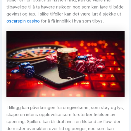
tilbøyelige til å ta høyere risikoer, noe som kan føre til både
gevinst og tap. I slike tilfeller kan det være lurt å sjekke ut
oscarspin casino
for å få innblikk i hva som tilbys.
I tillegg kan påvirkningen fra omgivelsene, som støy og lys,
skape en intens opplevelse som forsterker følelsen av
spenning. Spillere kan bli dratt inn i en tilstand av flow, der
de mister oversikten over tid og penger, noe som kan