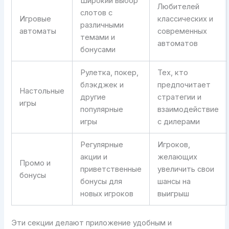
Широкий выбор
Любителей
слотов с
Игровые
классических и
различными
автоматы
современных
темами и
автоматов
бонусами
Рулетка, покер,
Тех, кто
блэкджек и
предпочитает
Настольные
другие
стратегии и
игры
популярные
взаимодействие
игры
с дилерами
Регулярные
Игроков,
акции и
желающих
Промо и
приветственные
увеличить свои
бонусы
бонусы для
шансы на
новых игроков
выигрыш
Эти секции делают приложение удобным и