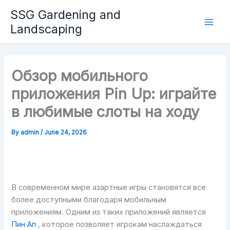
Skip
SSG Gardening and
to
Landscaping
Mai
content
Men
Обзор мобильного
приложения Pin Up: играйте
в любимые слоты на ходу
By
admin
/
June 24, 2026
В современном мире азартные игры становятся все
более доступными благодаря мобильным
приложениям. Одним из таких приложений является
Пин Ап
, которое позволяет игрокам наслаждаться