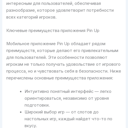
интересным для пользователей, обеспечивая
разнообразие, которое удовлетворит потребности
всех категорий игроков.
Ключевые преимущества приложения Pin Up
Мобильное приложение Pin Up обладает рядом
преимуществ, которые делают его привлекательным
для пользователей. Эти особенности позволяют
игрокам не только получать удовольствие от игрового
процесса, но и чувствовать себя в безопасности. Ниже
перечислены основные преимущества приложения:
Интуитивно понятный интерфейс — легко
ориентироваться, независимо от уровня
подготовки.
Широкий выбор игр — от слотов до
настольных игр, каждый найдет что-то по
вкусу.