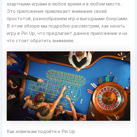
азартными играми в любое время и в любом месте.
Это приложение привлекает внимание своей
простотой, разнообразием игр и выгодными бонусами.
В этом обзоре мы подробно рассмотрим, как начать
игру в Pin Up, что предлагает данное приложение и на
что стоит обратить внимание.
Как новичкам подойти к Pin Up