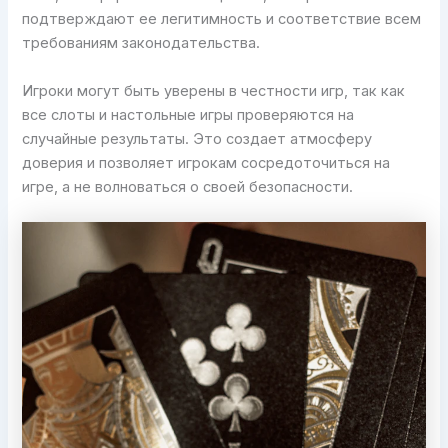
подтверждают ее легитимность и соответствие всем
требованиям законодательства.
Игроки могут быть уверены в честности игр, так как
все слоты и настольные игры проверяются на
случайные результаты. Это создает атмосферу
доверия и позволяет игрокам сосредоточиться на
игре, а не волноваться о своей безопасности.