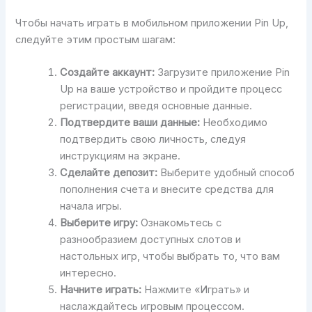
Чтобы начать играть в мобильном приложении Pin Up,
следуйте этим простым шагам:
Создайте аккаунт:
Загрузите приложение Pin
Up на ваше устройство и пройдите процесс
регистрации, введя основные данные.
Подтвердите ваши данные:
Необходимо
подтвердить свою личность, следуя
инструкциям на экране.
Сделайте депозит:
Выберите удобный способ
пополнения счета и внесите средства для
начала игры.
Выберите игру:
Ознакомьтесь с
разнообразием доступных слотов и
настольных игр, чтобы выбрать то, что вам
интересно.
Начните играть:
Нажмите «Играть» и
наслаждайтесь игровым процессом.