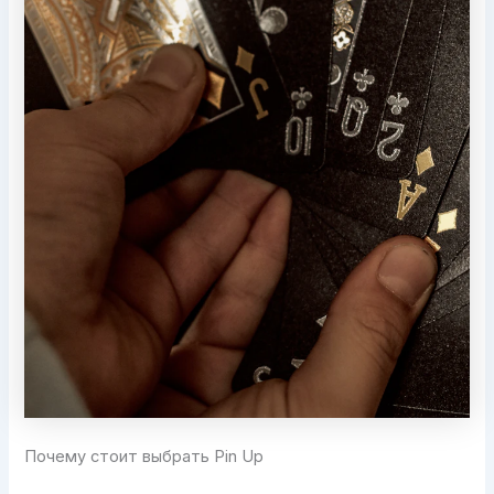
Почему стоит выбрать Pin Up