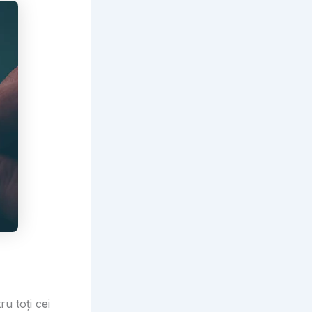
u toți cei