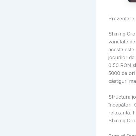
Prezentare 
Shining Crow
varietate de
acesta este
jocurilor de
0,50 RON și
5000 de ori
câștiguri ma
Structura jo
începători. 
relaxantă. 
Shining Cro