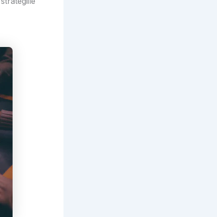
 strategiile