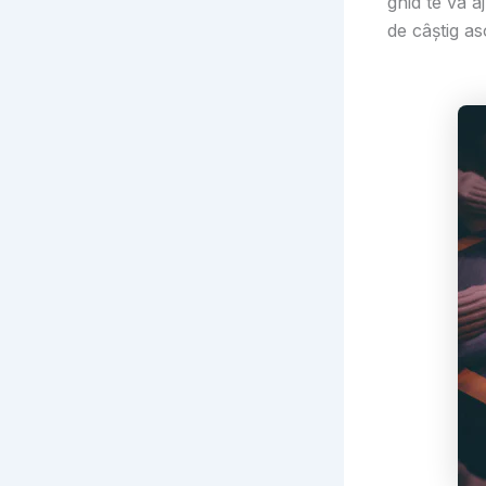
ghid te va a
de câștig as