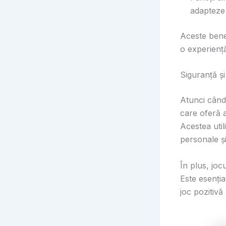
adapteze 
Aceste benef
o experiență
Siguranță ș
Atunci când 
care oferă a
Acestea util
personale și
În plus, joc
Este esenți
joc pozitivă 