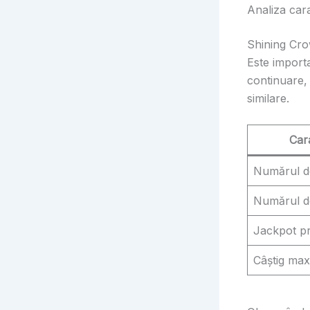
Analiza cara
Shining Crow
Este importa
continuare,
similare.
Cara
Numărul d
Numărul de 
Jackpot pr
Câștig ma