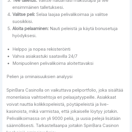
Tee talletus:
Valitse haluamasi maksutapa ja tee
ensimmäinen talletuksesi.
Valitse peli:
Selaa laajaa pelivalikoimaa ja valitse
suosikkisi.
Aloita pelaaminen:
Nauti peleistä ja käytä bonusetuja
hyödyksesi.
Helppo ja nopea rekisteröinti
Vahva asiakastuki saatavilla 24/7
Monipuolinen pelivalikoima aloitettavaksi
Pelien ja ominaisuuksien analyysi
SpinBara Casinolla on vaikuttava peliportfolio, joka sisältää
monenlaisia vaihtoehtoja eri pelaajatyypeille. Asiakkaat
voivat nauttia kolikkopeleistä, pöytäpeleistä ja live-
kasinoista, mikä varmistaa, että jokaiselle löytyy jotakin.
Pelivalikoimassa on yli 9000 peliä, ja uusia pelejä lisätään
säännöllisesti. Tarkastellaanpa joitakin SpinBara Casinon