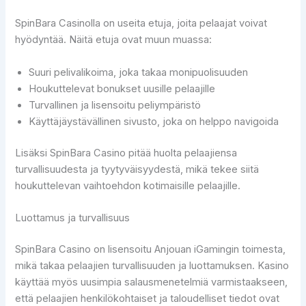
SpinBara Casinolla on useita etuja, joita pelaajat voivat
hyödyntää. Näitä etuja ovat muun muassa:
Suuri pelivalikoima, joka takaa monipuolisuuden
Houkuttelevat bonukset uusille pelaajille
Turvallinen ja lisensoitu peliympäristö
Käyttäjäystävällinen sivusto, joka on helppo navigoida
Lisäksi SpinBara Casino pitää huolta pelaajiensa
turvallisuudesta ja tyytyväisyydestä, mikä tekee siitä
houkuttelevan vaihtoehdon kotimaisille pelaajille.
Luottamus ja turvallisuus
SpinBara Casino on lisensoitu Anjouan iGamingin toimesta,
mikä takaa pelaajien turvallisuuden ja luottamuksen. Kasino
käyttää myös uusimpia salausmenetelmiä varmistaakseen,
että pelaajien henkilökohtaiset ja taloudelliset tiedot ovat