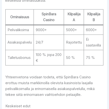
keskeisiä ominaisuuksia:
SpinBara
Kilpailija
Kilpailija
Ominaisuus
Casino
A
B
Pelivalikoima
9000+
5000+
6000+
Ei
Asiakaspalvelu
24/7
Rajoitettu
saatavilla
100 % jopa 200
Talletusbonus
50 %
75 %
€
Yhteenvetona voidaan todeta, että SpinBara Casino
erottuu muista markkinoilla olevista kasinoista laajalla
pelivalikoimalla ja erinomaisella asiakaspalvelulla, mikä
tekee siitä erinomaisen vaihtoehdon pelaajille.
Keskeiset edut