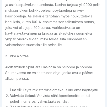
ja asiakaspalvelunsa ansiosta. Kasino tarjoaa yli 9000 peliä,
mukaan lukien kolikkopelejä, pöytäpelejä ja live-
kasinopelejä. Asiakkaille tarjotaan myös houkuttelevia
bonuksia, kuten 100 % ensimmäisen talletuksen bonus,
joka voi olla jopa 200 euroa. Verkkosivusto on
käyttäjäystävällinen ja tarjoaa asiakastukea suomeksi
ympäri vuorokauden, mikä tekee siitä erinomaisen
vaihtoehdon suomalaisille pelaajille.
Kuinka aloittaa
Aloittaminen SpinBara Casinolla on helppoa ja nopeaa.
Seuraavassa on vaiheittainen ohje, jonka avulla pääset
alkuun pelissä:
Luo tili:
Täytä rekisteröintilomake ja luo oma käyttäjätili.
Vahvista tietosi:
Vahvista sähköpostiosoitteesi tai
puhelinnumerosi vahvistaaksesi tilisi.