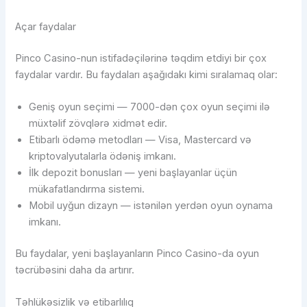
Açar faydalar
Pinco Casino-nun istifadəçilərinə təqdim etdiyi bir çox
faydalar vardır. Bu faydaları aşağıdakı kimi sıralamaq olar:
Geniş oyun seçimi — 7000-dən çox oyun seçimi ilə
müxtəlif zövqlərə xidmət edir.
Etibarlı ödəmə metodları — Visa, Mastercard və
kriptovalyutalarla ödəniş imkanı.
İlk depozit bonusları — yeni başlayanlar üçün
mükafatlandırma sistemi.
Mobil uyğun dizayn — istənilən yerdən oyun oynama
imkanı.
Bu faydalar, yeni başlayanların Pinco Casino-da oyun
təcrübəsini daha da artırır.
Təhlükəsizlik və etibarlılıq