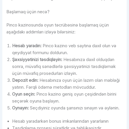
Başlamaq üçün necə?
Pinco kazinosunda oyun təcrübəsinə başlamaq üçün
aşağıdakı addımları izləyə bilərsiniz:
Hesab yaradın:
Pinco kazino veb saytına daxil olun və
qeydiyyat formunu doldurun.
Şəxsiyyətinizi təsdiqləyin:
Hesabınıza daxil olduqdan
sonra, müvafiq sənədlərlə şəxsiyyətinizi təsdiqləmək
üçün müvafiq prosedurları izləyin.
Depozit edin:
Hesabınıza oyun üçün lazım olan məbləği
yatırın. Fərqli ödəmə metodları mövcuddur.
Oyun seçin:
Pinco kazino geniş oyun çeşidindən birini
seçərək oyuna başlayın.
Oynayın:
Seçdiyiniz oyunda şansınızı sınayın və əylənin.
Hesab yaradarkən bonus imkanlarından yararlanın
Təsdiqləmə prosesi sürətlidir və təhlükəsizdir