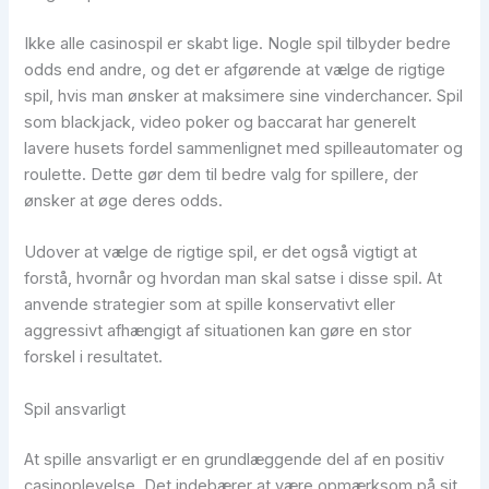
Ikke alle casinospil er skabt lige. Nogle spil tilbyder bedre
odds end andre, og det er afgørende at vælge de rigtige
spil, hvis man ønsker at maksimere sine vinderchancer. Spil
som blackjack, video poker og baccarat har generelt
lavere husets fordel sammenlignet med spilleautomater og
roulette. Dette gør dem til bedre valg for spillere, der
ønsker at øge deres odds.
Udover at vælge de rigtige spil, er det også vigtigt at
forstå, hvornår og hvordan man skal satse i disse spil. At
anvende strategier som at spille konservativt eller
aggressivt afhængigt af situationen kan gøre en stor
forskel i resultatet.
Spil ansvarligt
At spille ansvarligt er en grundlæggende del af en positiv
casinoplevelse. Det indebærer at være opmærksom på sit