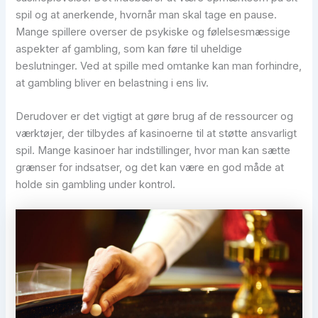
spil og at anerkende, hvornår man skal tage en pause.
Mange spillere overser de psykiske og følelsesmæssige
aspekter af gambling, som kan føre til uheldige
beslutninger. Ved at spille med omtanke kan man forhindre,
at gambling bliver en belastning i ens liv.
Derudover er det vigtigt at gøre brug af de ressourcer og
værktøjer, der tilbydes af kasinoerne til at støtte ansvarligt
spil. Mange kasinoer har indstillinger, hvor man kan sætte
grænser for indsatser, og det kan være en god måde at
holde sin gambling under kontrol.