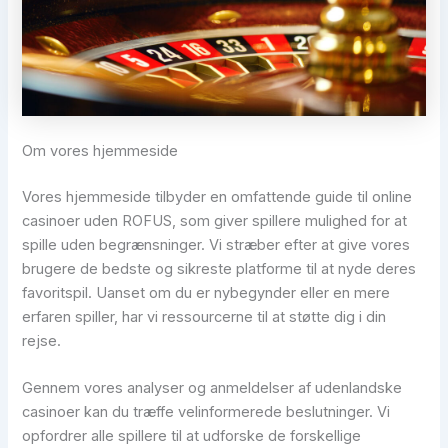
Om vores hjemmeside
Vores hjemmeside tilbyder en omfattende guide til online
casinoer uden ROFUS, som giver spillere mulighed for at
spille uden begrænsninger. Vi stræber efter at give vores
brugere de bedste og sikreste platforme til at nyde deres
favoritspil. Uanset om du er nybegynder eller en mere
erfaren spiller, har vi ressourcerne til at støtte dig i din
rejse.
Gennem vores analyser og anmeldelser af udenlandske
casinoer kan du træffe velinformerede beslutninger. Vi
opfordrer alle spillere til at udforske de forskellige