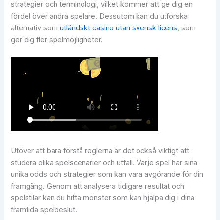
strategier och terminologi, vilket kommer att ge dig en
fördel över andra spelare. Dessutom kan du utforska
alternativ som
utländskt casino utan svensk licens
, som
ger dig fler spelmöjligheter.
Utöver att bara förstå reglerna är det också viktigt att
studera olika spelscenarier och utfall. Varje spel har sina
unika odds och strategier som kan vara avgörande för din
framgång. Genom att analysera tidigare resultat och
spelstilar kan du hitta mönster som kan hjälpa dig i dina
framtida spelbeslut.