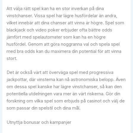
Att välja rätt spel kan ha en stor inverkan på dina
vinstchanser. Vissa spel har lägre husfördelar än andra,
vilket innebär att dina chanser att vinna är högre. Spel som
blackjack och video poker erbjuder ofta bättre odds
jämfört med spelautomater som kan ha en högre
husfördel. Genom att göra noggranna val och spela spel
med bra odds kan du maximera din potential för att vinna
stort.
Det är också värt att överväga spel med progressiva
jackpottar, där vinsterna kan nå astronomiska belopp. Även
om dessa spel kanske har lägre vinstchanser, så kan den
potentiella utdelningen vara mer än värt riskerna. Gör din
forskning om vilka spel som erbjuds på casinot och välj de
som passar din spelstil och dina mål.
Utnyttja bonusar och kampanjer