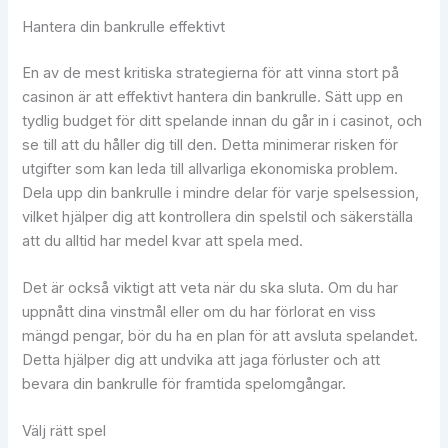
Hantera din bankrulle effektivt
En av de mest kritiska strategierna för att vinna stort på
casinon är att effektivt hantera din bankrulle. Sätt upp en
tydlig budget för ditt spelande innan du går in i casinot, och
se till att du håller dig till den. Detta minimerar risken för
utgifter som kan leda till allvarliga ekonomiska problem.
Dela upp din bankrulle i mindre delar för varje spelsession,
vilket hjälper dig att kontrollera din spelstil och säkerställa
att du alltid har medel kvar att spela med.
Det är också viktigt att veta när du ska sluta. Om du har
uppnått dina vinstmål eller om du har förlorat en viss
mängd pengar, bör du ha en plan för att avsluta spelandet.
Detta hjälper dig att undvika att jaga förluster och att
bevara din bankrulle för framtida spelomgångar.
Välj rätt spel