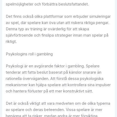
spelmöjligheter och förbättra beslutsfattandet.
Det finns också olika plattformar som erbjuder simuleringar
av spel, där spelare kan öva utan att riskera riktiga pengar.
Denna typ av träning är ovärderlig för att skapa
självförtroende och finslipa strategier innan man spelar på
riktigt.
Psykologins roll i gambling
Psykologi är en avgörande faktor i gambling. Spelare
tenderar att fatta beslut baserat på känslor snarare än
rationella överväganden. Att förstå dessa psykologiska
mekanismer kan hjälpa spelare att kontrollera sina impulser
och hantera förluster på ett mer konstruktivt sätt.
Det är också viktigt att vara medveten om de olika typerna
av spelare och deras beteenden. Vissa spelare är mer
benägna att ta risker, medan andra är mer försiktiga.